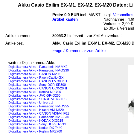
Akku Casio Exilim EX-M1, EX-M2, EX-M20 Daten: L
Preis: 0.0 EUR
incl. MWST
zzgl.
Versandkos
Artikel kaufen
Nachnahme : 4,99
Vorkasse: 2,99 €
ab 30,- € Versand
Artikelnummer:
80053-2
Lieferzeit : zur Zeit Ausverkauft
Artikelbez.
Akku Casio Exilim EX-M1, EX-M2, EX-M20 D
Frage / Kommentar zum Artikel
weitere Digitalkamera Akku
Digitalkamera Akku - Panasonic NV-MX2
Digitalkamera Akku - Panasonic NV-DS30
Digitalkamera Akku - CANON MV-10
Digitalkamera Akku - Ricoh Caplio-GX
Digitalkamera Akku - CANON FV-300KIT
Digitalkamera Akku - Sony DCR-SR300
Digitalkamera Akku - CANON UCX-20HI
Digitalkamera Akku - Konica NP-700
Digitalkamera Akku - JVC GR-D250
Digitalkamera Akku - SHARP VL-NZ10S
Digitalkamera Akku - Universal
Digitalkamera Akku - Panasonic NV-DS55
Digitalkamera Akku - Hitachi VM-N520
Digitalkamera Akku - CANON VIXIA-HF11
Digitalkamera Akku - Panasonic NV-GS70
Digitalkamera Akku - KODAK DX3215
Digitalkamera Akku - Sony DCR-TRV19
Digitalkamera Akku - Kodak DX-7440
Digitalkamera Akku - Fujifilm MX2700