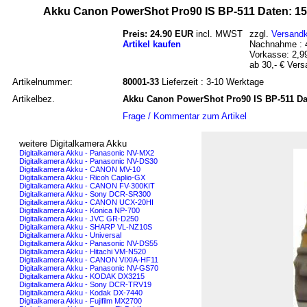
Akku Canon PowerShot Pro90 IS BP-511 Daten: 1
Preis: 24.90 EUR
incl. MWST
zzgl.
Versand
Artikel kaufen
Nachnahme : 4
Vorkasse: 2,9
ab 30,- € Vers
Artikelnummer:
80001-33
Lieferzeit : 3-10 Werktage
Artikelbez.
Akku Canon PowerShot Pro90 IS BP-511 Da
Frage / Kommentar zum Artikel
weitere Digitalkamera Akku
Digitalkamera Akku - Panasonic NV-MX2
Digitalkamera Akku - Panasonic NV-DS30
Digitalkamera Akku - CANON MV-10
Digitalkamera Akku - Ricoh Caplio-GX
Digitalkamera Akku - CANON FV-300KIT
Digitalkamera Akku - Sony DCR-SR300
Digitalkamera Akku - CANON UCX-20HI
Digitalkamera Akku - Konica NP-700
Digitalkamera Akku - JVC GR-D250
Digitalkamera Akku - SHARP VL-NZ10S
Digitalkamera Akku - Universal
Digitalkamera Akku - Panasonic NV-DS55
Digitalkamera Akku - Hitachi VM-N520
Digitalkamera Akku - CANON VIXIA-HF11
Digitalkamera Akku - Panasonic NV-GS70
Digitalkamera Akku - KODAK DX3215
Digitalkamera Akku - Sony DCR-TRV19
Digitalkamera Akku - Kodak DX-7440
Digitalkamera Akku - Fujifilm MX2700